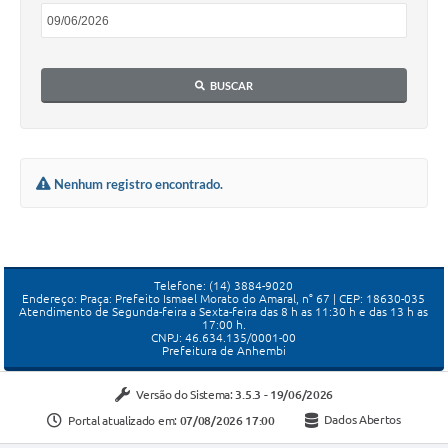
BUSCAR
Nenhum registro encontrado.
Telefone: (14) 3884-9020
Endereço: Praça: Prefeito Ismael Morato do Amaral, n° 67 | CEP: 18630-035
Atendimento de Segunda-feira a Sexta-feira das 8 h as 11:30 h e das 13 h as
17:00 h.
CNPJ: 46.634.135/0001-00
Prefeitura de Anhembi
Versão do Sistema:
3.5.3 - 19/06/2026
Portal atualizado em:
07/08/2026 17:00
Dados Abertos