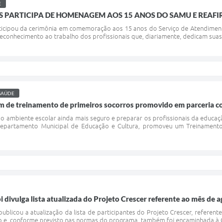
E
IS PARTICIPA DE HOMENAGEM AOS 15 ANOS DO SAMU E REA
rticipou da cerimônia em comemoração aos 15 anos do Serviço de Atendimen
nhecimento ao trabalho dos profissionais que, diariamente, dedicam suas vid
SAÚDE
am de treinamento de primeiros socorros promovido em parceria
o ambiente escolar ainda mais seguro e preparar os profissionais da educaç
epartamento Municipal de Educação e Cultura, promoveu um Treinamento
 divulga lista atualizada do Projeto Crescer referente ao mês de 
ublicou a atualização da lista de participantes do Projeto Crescer, referent
pio e, conforme previsto nas normas do programa, também foi encaminhada à 