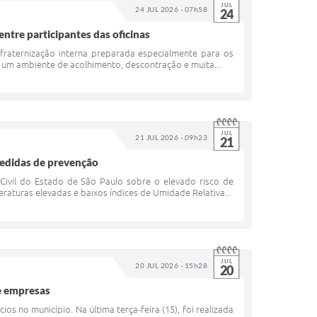
JUL
24 JUL 2026 - 07h58
24
ntre participantes das oficinas
nfraternização interna preparada especialmente para os
m um ambiente de acolhimento, descontração e muita...
JUL
21 JUL 2026 - 09h23
21
medidas de prevenção
 Civil do Estado de São Paulo sobre o elevado risco de
raturas elevadas e baixos índices de Umidade Relativa...
JUL
20 JUL 2026 - 15h28
20
de empresas
 no município. Na última terça-feira (15), foi realizada