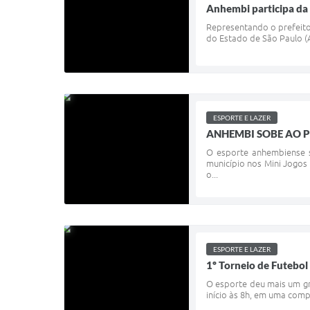
Anhembi participa da
Representando o prefeito 
do Estado de São Paulo (A
ESPORTE E LAZER
ANHEMBI SOBE AO P
O esporte anhembiense s
município nos Mini Jogos 
o...
ESPORTE E LAZER
1º Torneio de Futebol
O esporte deu mais um gr
início às 8h, em uma comp