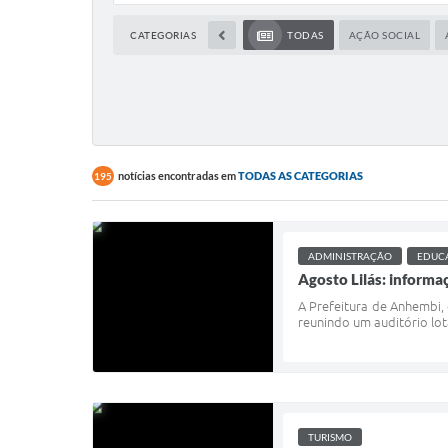
CATEGORIAS
TODAS
AÇÃO SOCIAL
notícias encontradas em
TODAS AS CATEGORIAS
195
ADMINISTRAÇÃO
EDUCA
Agosto Lilás: inform
A Prefeitura de Anhembi,
reunindo um auditório lot
TURISMO