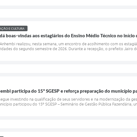
ÇÃO E CULTURA
s dá boas-vindas aos estagiários do Ensino Médio Técnico no início
e Anhembi realizou, nesta semana, um encontro de acolhimento com os estagi
vidades do segundo semestre de 2026. Durante a recepção, o prefeito Jairo d
embi participa do 15º SGESP e reforça preparação do município pa
egue investindo na qualificação de seus servidores e na modernização da ges
icípio participou do 15º SGESP – Seminário de Gestão Pública Fazendária, um