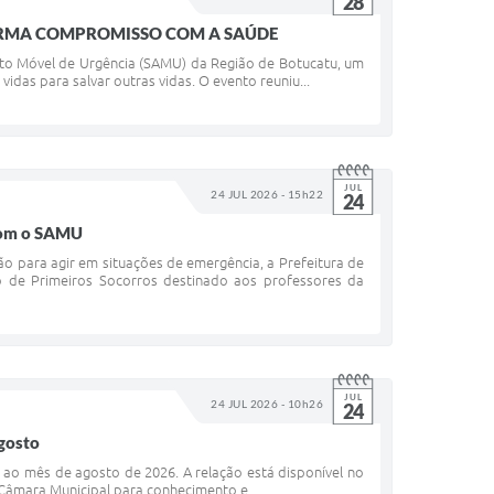
28
FIRMA COMPROMISSO COM A SAÚDE
to Móvel de Urgência (SAMU) da Região de Botucatu, um
as para salvar outras vidas. O evento reuniu...
JUL
24 JUL 2026 - 15h22
24
 com o SAMU
ão para agir em situações de emergência, a Prefeitura de
 de Primeiros Socorros destinado aos professores da
JUL
24 JUL 2026 - 10h26
24
agosto
e ao mês de agosto de 2026. A relação está disponível no
Câmara Municipal para conhecimento e...