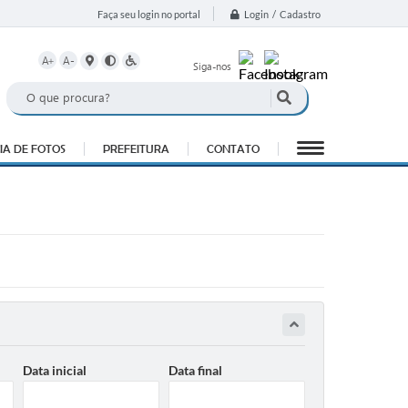
Login / Cadastro
Faça seu login no portal
A+
A-
Siga-nos
IA DE FOTOS
PREFEITURA
CONTATO
Data inicial
Data final