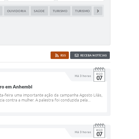
OUVIDORIA
SAÚDE
TURISMO
TURISMO
RSS
RECEBA NOTÍCIAS
AGO
Há 3 horas
07
ntro em Anhembi
nta-feira uma importante ação da campanha Agosto Lilás,
 contra a mulher. A palestra foi conduzida pela...
AGO
Há 3 horas
07