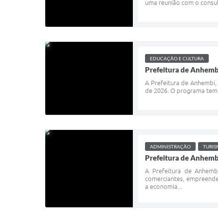
uma reunião com o consul
EDUCAÇÃO E CULTURA
Prefeitura de Anhembi
A Prefeitura de Anhembi,
de 2026. O programa tem c
ADMINISTRAÇÃO
TURI
Prefeitura de Anhemb
A Prefeitura de Anhemb
comerciantes, empreended
a economia...