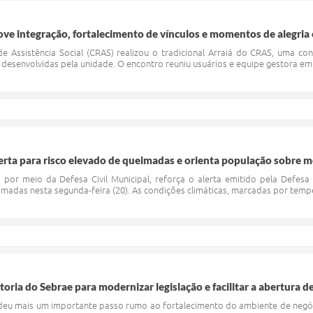
e integração, fortalecimento de vínculos e momentos de alegria e
e Assistência Social (CRAS) realizou o tradicional Arraiá do CRAS, uma co
s desenvolvidas pela unidade. O encontro reuniu usuários e equipe gestora e
alerta para risco elevado de queimadas e orienta população sobre 
 por meio da Defesa Civil Municipal, reforça o alerta emitido pela Defesa
eimadas nesta segunda-feira (20). As condições climáticas, marcadas por tempe
toria do Sebrae para modernizar legislação e facilitar a abertura 
eu mais um importante passo rumo ao fortalecimento do ambiente de negócios