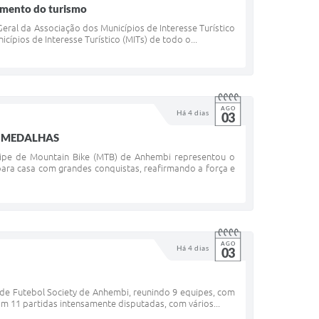
imento do turismo
eral da Associação dos Municípios de Interesse Turístico
ípios de Interesse Turístico (MITs) de todo o...
AGO
Há 4 dias
03
S MEDALHAS
uipe de Mountain Bike (MTB) de Anhembi representou o
 para casa com grandes conquistas, reafirmando a força e
AGO
Há 4 dias
03
de Futebol Society de Anhembi, reunindo 9 equipes, com
am 11 partidas intensamente disputadas, com vários...