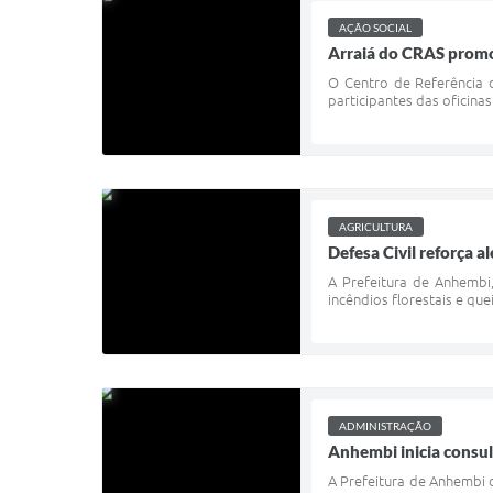
AÇÃO SOCIAL
Arraiá do CRAS promov
O Centro de Referência d
participantes das oficina
AGRICULTURA
Defesa Civil reforça 
A Prefeitura de Anhembi,
incêndios florestais e qu
ADMINISTRAÇÃO
Anhembi inicia consul
A Prefeitura de Anhembi d