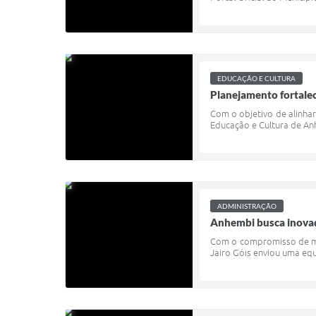
EDUCAÇÃO E CULTURA
Planejamento fortale
Com o objetivo de alinhar
Educação e Cultura de An
ADMINISTRAÇÃO
Anhembi busca inovaçã
Com o compromisso de mod
Jairo Góis enviou uma equi