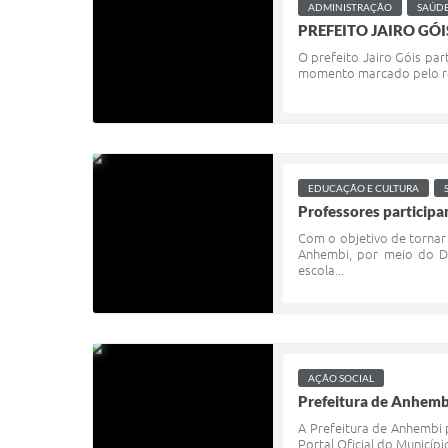
ADMINISTRAÇÃO
SAÚD
PREFEITO JAIRO GÓ
O prefeito Jairo Góis pa
momento marcado pelo reco
EDUCAÇÃO E CULTURA
Professores particip
Com o objetivo de tornar 
Anhembi, por meio do D
escola...
AÇÃO SOCIAL
Prefeitura de Anhembi
A Prefeitura de Anhembi p
Portal Oficial do Municí