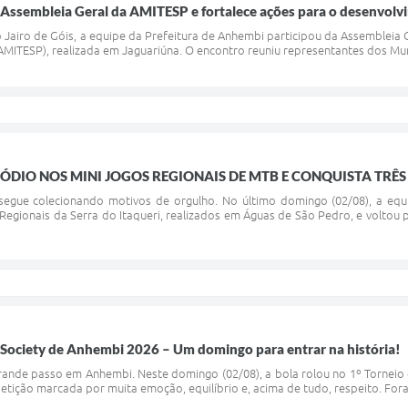
 Assembleia Geral da AMITESP e fortalece ações para o desenvolv
Jairo de Góis, a equipe da Prefeitura de Anhembi participou da Assembleia G
MITESP), realizada em Jaguariúna. O encontro reuniu representantes dos Munic
ÓDIO NOS MINI JOGOS REGIONAIS DE MTB E CONQUISTA TRÊ
egue colecionando motivos de orgulho. No último domingo (02/08), a eq
Regionais da Serra do Itaqueri, realizados em Águas de São Pedro, e voltou
 Society de Anhembi 2026 – Um domingo para entrar na história!
ande passo em Anhembi. Neste domingo (02/08), a bola rolou no 1º Torneio 
etição marcada por muita emoção, equilíbrio e, acima de tudo, respeito. For