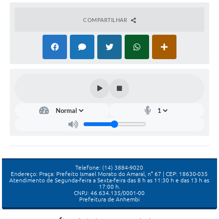
COMPARTILHAR
Telefone: (14) 3884-9020
Endereço: Praça: Prefeito Ismael Morato do Amaral, n° 67 | CEP: 18630-035
Atendimento de Segunda-feira a Sexta-feira das 8 h as 11:30 h e das 13 h as
17:00 h.
CNPJ: 46.634.135/0001-00
Prefeitura de Anhembi