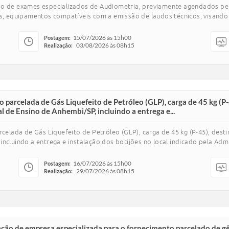
ção de exames especializados de Audiometria, previamente agendados p
os, equipamentos compatíveis com a emissão de laudos técnicos, visando
15/07/2026 às 15h00
Postagem:
03/08/2026 às 08h15
Realização:
ão parcelada de Gás Liquefeito de Petróleo (GLP), carga de 45 kg (
 de Ensino de Anhembi/SP, incluindo a entrega e...
arcelada de Gás Liquefeito de Petróleo (GLP), carga de 45 kg (P-45), de
ncluindo a entrega e instalação dos botijões no local indicado pela Adm
16/07/2026 às 15h00
Postagem:
29/07/2026 às 08h15
Realização:
ação de empresa especializada para o fornecimento parcelado de gên