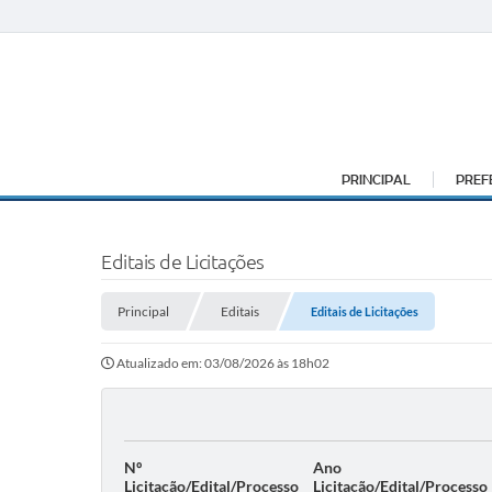
PRINCIPAL
PREF
Editais de Licitações
Principal
Editais
Editais de Licitações
Atualizado em: 03/08/2026 às 18h02
Nº
Ano
Licitação/Edital/Processo
Licitação/Edital/Processo