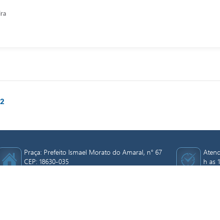
ira
22
Praça: Prefeito Ismael Morato do Amaral, n° 67
Atend
CEP: 18630-035
h as 1
Telefone: (14) 3884-9020 Email:
Receb
prefeitura@anhembi.sp.gov.br
e-mai