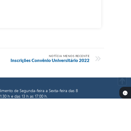
NOTÍCIA MENOS RECENTE
Inscrições Convênio Universitário 2022
imento de Segunda-feira a Sexta-feira das 8
1:30 h e das 13 h as 17:00 h.
a os informativos da Prefeitura.
Cadastre
seu
l.