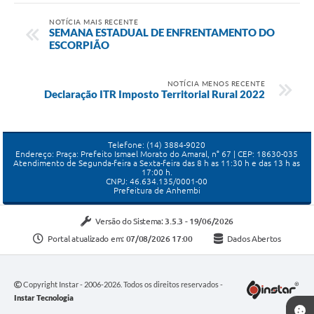
NOTÍCIA MAIS RECENTE
SEMANA ESTADUAL DE ENFRENTAMENTO DO
ESCORPIÃO
NOTÍCIA MENOS RECENTE
Declaração ITR Imposto Territorial Rural 2022
Telefone: (14) 3884-9020
Endereço: Praça: Prefeito Ismael Morato do Amaral, n° 67 | CEP: 18630-035
Atendimento de Segunda-feira a Sexta-feira das 8 h as 11:30 h e das 13 h as
17:00 h.
CNPJ: 46.634.135/0001-00
Prefeitura de Anhembi
Versão do Sistema:
3.5.3 - 19/06/2026
Portal atualizado em:
07/08/2026 17:00
Dados Abertos
Seta
Copyright Instar - 2006-2026. Todos os direitos reservados -
Instar Tecnologia