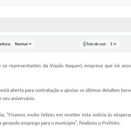
 MÍDIAS
RECEBA NOTÍCIAS
eitura:
Tom de voz:
a os representantes da Viação Itaqueri, empresa que irá assu
está aberta para contratação e ajustar os últimos detalhes buroc
seu aniversário.
a. "Ficamos muito felizes em receber esta notícia ás vésperas
a gerando emprego para o município", finalizou o Prefeito.