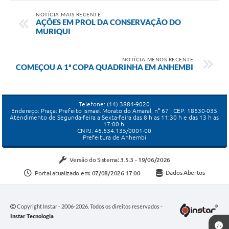
NOTÍCIA MAIS RECENTE
AÇÕES EM PROL DA CONSERVAÇÃO DO
MURIQUI
NOTÍCIA MENOS RECENTE
COMEÇOU A 1ª COPA QUADRINHA EM ANHEMBI
Telefone: (14) 3884-9020
Endereço: Praça: Prefeito Ismael Morato do Amaral, n° 67 | CEP: 18630-035
Atendimento de Segunda-feira a Sexta-feira das 8 h as 11:30 h e das 13 h as
17:00 h.
CNPJ: 46.634.135/0001-00
Prefeitura de Anhembi
Versão do Sistema:
3.5.3 - 19/06/2026
Portal atualizado em:
07/08/2026 17:00
Dados Abertos
Copyright Instar - 2006-2026. Todos os direitos reservados -
Instar Tecnologia