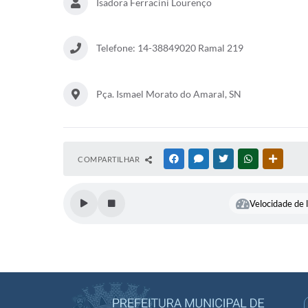
Isadora Ferracini Lourenço
Telefone: 14-38849020 Ramal 219
Pça. Ismael Morato do Amaral, SN
COMPARTILHAR
FACEBOOK
MESSENGER
TWITTER
WHATSAPP
OUTRAS
Velocidade de l