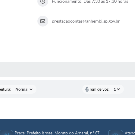
Funcionamento: Das 7:30 às 17:30 horas
prestacaocontas@anhembi.sp.gov.br
 MÍDIAS
eitura:
Tom de voz:
Praça: Prefeito Ismael Morato do Amaral, n° 67
Atend