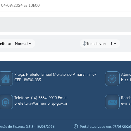
04/09/2024 às 10h00
 MÍDIAS
eitura:
Tom de voz:
Praça: Prefeito Ismael Morato do Amaral, n° 67
Atend
CEP: 18630-035
h as 1
Telefone: (14) 3884-9020 Email:
Receb
prefeitura@anhembi.sp.gov.br
e-mai
ersão do Sistema:
3.5.3 - 19/06/2026
Portal atualizado em:
07/08/2026