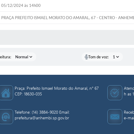
05/12/2024 às 14h00
PRAÇA PREFEITO ISMAEL MORATO DO AMARAL, 67 - CENTRO - ANHEMB
 MÍDIAS
eitura:
Tom de voz:
Praça: Prefeito Ismael Morato do Amaral, n° 67
Atend
CEP: 18630-035
h as 1
Telefone: (14) 3884-9020 Email:
Receb
prefeitura@anhembi.sp.gov.br
e-mai