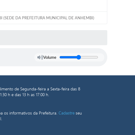
I (SEDE DA PREFEITURA MUNICIPAL DE ANHEMBI)
Volume
imento de Segunda-feira a Sexta-feira das 8
1:30 h e das 13 h as 17:00 h.
a os informativos da Prefeitura.
Cadastre
seu
l.