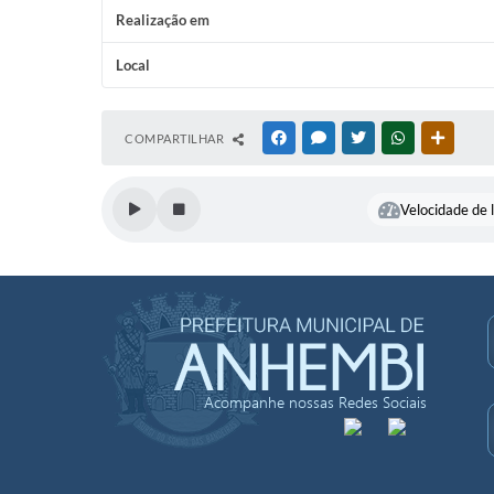
Realização em
Local
COMPARTILHAR
FACEBOOK
MESSENGER
TWITTER
WHATSAPP
OUTRAS
Velocidade de l
Acompanhe nossas Redes Sociais