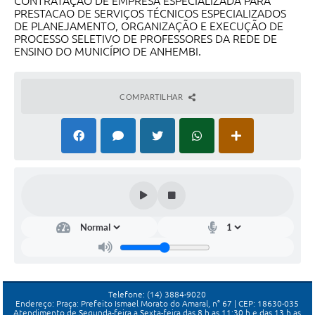
CONTRATAÇÃO DE EMPRESA ESPECIALIZADA PARA
PRESTACAO DE SERVIÇOS TÉCNICOS ESPECIALIZADOS
DE PLANEJAMENTO, ORGANIZAÇÃO E EXECUÇÃO DE
PROCESSO SELETIVO DE PROFESSORES DA REDE DE
ENSINO DO MUNICÍPIO DE ANHEMBI.
COMPARTILHAR
Telefone: (14) 3884-9020
Endereço: Praça: Prefeito Ismael Morato do Amaral, n° 67 | CEP: 18630-035
Atendimento de Segunda-feira a Sexta-feira das 8 h as 11:30 h e das 13 h as