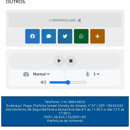
OUTROS.
COMPARTILHAR
Telefone: (14) 3884-9020
Endereço: Praça: Prefeito Ismael Morato do Amaral, n° 67 | CEP: 18630-035
Atendimento de Segunda-feira a Sexta-feira das 8 h as 11:30 h e das 13 h as
17:00 h.
CNPJ: 46.634.135/0001-00
Prefeitura de Anhembi