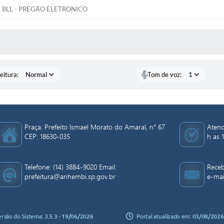
BLL - PREGÃO ELETRONICO
 MÍDIAS
eitura:
Tom de voz:
Praça: Prefeito Ismael Morato do Amaral, n° 67
Atend
CEP: 18630-035
h as 1
Telefone: (14) 3884-9020 Email:
Receb
prefeitura@anhembi.sp.gov.br
e-mai
ersão do Sistema:
3.5.3 - 19/06/2026
Portal atualizado em:
03/08/2026