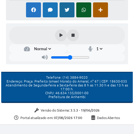
Telefone: (14) 3884-9020
Endereço: Praça: Prefeito Ismael Morato do Amaral, n° 67 | CEP: 18630-035
Atendimento de Segunda-feira a Sexta-feira das 8 h as 11:30 h e das 13 h as
17:00 h.
CNPJ: 46.634.135/0001-00
Prefeitura de Anhembi
Versão do Sistema:
3.5.3 - 19/06/2026
Portal atualizado em:
07/08/2026 17:00
Dados Abertos