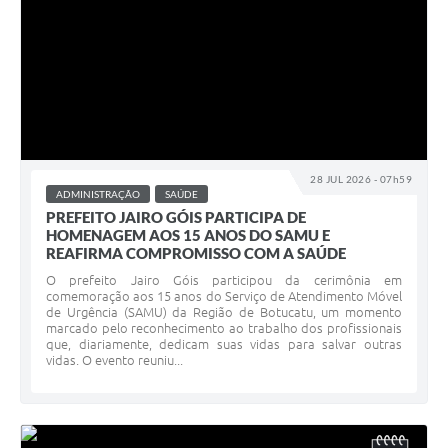
28 JUL 2026 - 07h59
ADMINISTRAÇÃO
SAÚDE
PREFEITO JAIRO GÓIS PARTICIPA DE
HOMENAGEM AOS 15 ANOS DO SAMU E
REAFIRMA COMPROMISSO COM A SAÚDE
O prefeito Jairo Góis participou da cerimônia em
comemoração aos 15 anos do Serviço de Atendimento Móvel
de Urgência (SAMU) da Região de Botucatu, um momento
marcado pelo reconhecimento ao trabalho dos profissionais
que, diariamente, dedicam suas vidas para salvar outras
vidas. O evento reuniu...