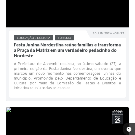
30 JUN 2026 - 08h37
EDUCAÇÃO E CULTURA
TURISMO
Festa Junina Nordestina reúne famílias e transforma
a Praça da Matriz em um verdadeiro pedacinho do
Nordeste
A Prefeitura de Anhembi realizou, no último sábado (27), a
primeira edição da Festa Junina Nordestina, um evento que
marcou um novo momento nas comemorações juninas do
município. Promovida pelo Departamento de Educação e
Cultura, por meio da Comissão de Festas e Eventos, a
iniciativa reuniu todas as escolas...
JUN
25