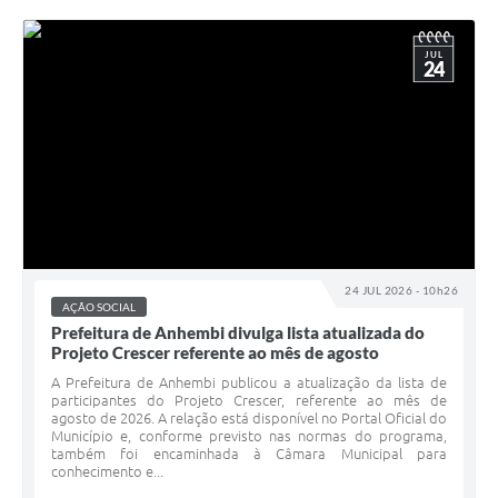
JUL
24
24 JUL 2026 - 10h26
AÇÃO SOCIAL
Prefeitura de Anhembi divulga lista atualizada do
Projeto Crescer referente ao mês de agosto
A Prefeitura de Anhembi publicou a atualização da lista de
participantes do Projeto Crescer, referente ao mês de
agosto de 2026. A relação está disponível no Portal Oficial do
Município e, conforme previsto nas normas do programa,
também foi encaminhada à Câmara Municipal para
conhecimento e...