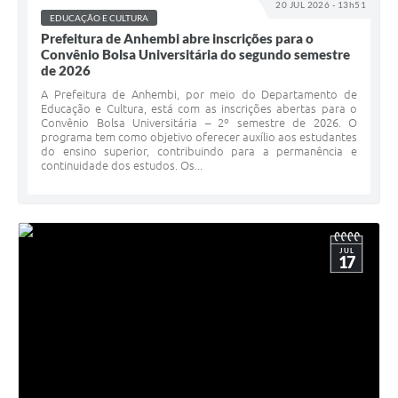
20 JUL 2026 - 13h51
EDUCAÇÃO E CULTURA
Prefeitura de Anhembi abre inscrições para o
Convênio Bolsa Universitária do segundo semestre
de 2026
A Prefeitura de Anhembi, por meio do Departamento de
Educação e Cultura, está com as inscrições abertas para o
Convênio Bolsa Universitária – 2º semestre de 2026. O
programa tem como objetivo oferecer auxílio aos estudantes
do ensino superior, contribuindo para a permanência e
continuidade dos estudos. Os...
JUL
17