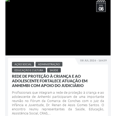
JUL
08
08 JUL 2026 - 16h39
AÇÃO SOCIAL
ADMINISTRAÇÃO
EDUCAÇÃO E CULTURA
SAÚDE
REDE DE PROTEÇÃO À CRIANÇA E AO
ADOLESCENTE FORTALECE ATUAÇÃO EM
ANHEMBI COM APOIO DO JUDICIÁRIO
Profissionais que integram a rede de proteção à criança e ao
adolescente de Anhembi participaram de uma importante
reunião no Fórum da Comarca de Conchas com o juiz da
Infância e Juventude, Dr. Renan de Assis Gomes Santos. O
encontro reuniu representantes da Saúde, Educação,
Assistência Social, CRAS,...