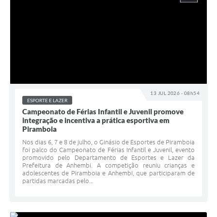
13 JUL 2026 - 08h54
ESPORTE E LAZER
Campeonato de Férias Infantil e Juvenil promove
integração e incentiva a prática esportiva em
Piramboia
Nos dias 6, 7 e 8 de julho, o Ginásio de Esportes de Piramboia
foi palco do Campeonato de Férias Infantil e Juvenil, evento
promovido pelo Departamento de Esportes e Lazer da
Prefeitura de Anhembi. A competição reuniu crianças e
adolescentes de Piramboia e Anhembi, que participaram de
partidas marcadas pelo...