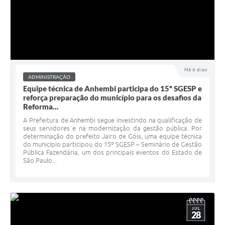
Há 6 dias
ADMINISTRAÇÃO
Equipe técnica de Anhembi participa do 15º SGESP e
reforça preparação do município para os desafios da
Reforma...
A Prefeitura de Anhembi segue investindo na qualificação de
seus servidores e na modernização da gestão pública. Por
determinação do prefeito Jairo de Góis, uma equipe técnica
do município participou do 15º SGESP – Seminário de Gestão
Pública Fazendária, um dos principais eventos do Estado de
São Paulo...
JUL
28