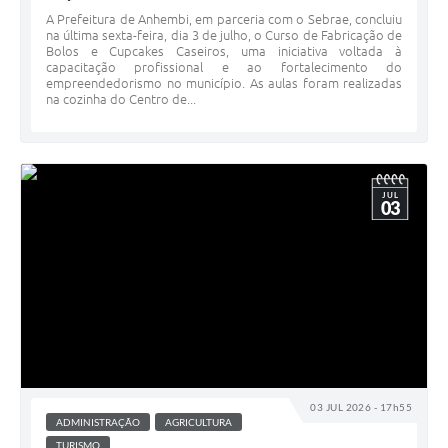
A Prefeitura de Anhembi, em parceria com o Sebrae, concluiu
na última sexta-feira, dia 3 de julho, o Curso de Fabricação de
Bolos e Cupcakes Caseiros, uma iniciativa voltada à
capacitação profissional e ao fortalecimento do
empreendedorismo no município. As aulas foram realizadas
na cozinha do Centro de...
JUL
03
03 JUL 2026 - 17h55
ADMINISTRAÇÃO
AGRICULTURA
TURISMO