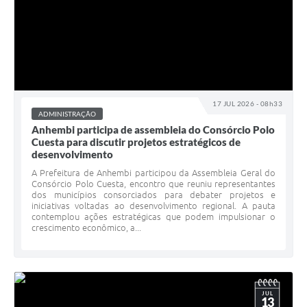
17 JUL 2026 - 08h33
ADMINISTRAÇÃO
Anhembi participa de assembleia do Consórcio Polo
Cuesta para discutir projetos estratégicos de
desenvolvimento
A Prefeitura de Anhembi participou da Assembleia Geral do
Consórcio Polo Cuesta, encontro que reuniu representantes
dos municípios consorciados para debater projetos e
iniciativas voltadas ao desenvolvimento regional. A pauta
contemplou ações estratégicas que podem impulsionar o
crescimento econômico, a...
JUL
13