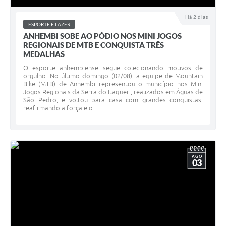
Há 2 dias
ESPORTE E LAZER
ANHEMBI SOBE AO PÓDIO NOS MINI JOGOS
REGIONAIS DE MTB E CONQUISTA TRÊS
MEDALHAS
O esporte anhembiense segue colecionando motivos de
orgulho. No último domingo (02/08), a equipe de Mountain
Bike (MTB) de Anhembi representou o município nos Mini
Jogos Regionais da Serra do Itaqueri, realizados em Águas de
São Pedro, e voltou para casa com grandes conquistas,
reafirmando a força e o...
AGO
03