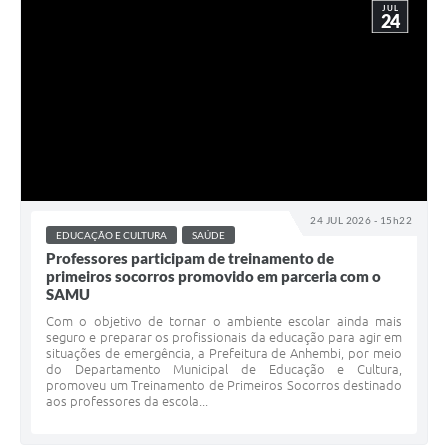
JUL
24
24 JUL 2026 - 15h22
EDUCAÇÃO E CULTURA
SAÚDE
Professores participam de treinamento de
primeiros socorros promovido em parceria com o
SAMU
Com o objetivo de tornar o ambiente escolar ainda mais
seguro e preparar os profissionais da educação para agir em
situações de emergência, a Prefeitura de Anhembi, por meio
do Departamento Municipal de Educação e Cultura,
promoveu um Treinamento de Primeiros Socorros destinado
aos professores da escola...