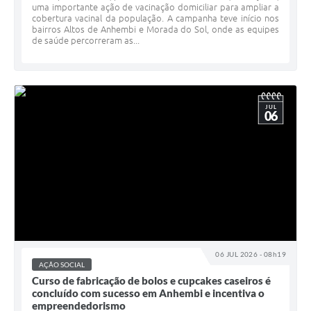
uma importante ação de vacinação domiciliar para ampliar a
cobertura vacinal da população. A campanha teve início nos
bairros Altos de Anhembi e Morada do Sol, onde as equipes
de saúde percorreram as...
JUL
06
06 JUL 2026 - 08h19
AÇÃO SOCIAL
Curso de fabricação de bolos e cupcakes caseiros é
concluído com sucesso em Anhembi e incentiva o
empreendedorismo