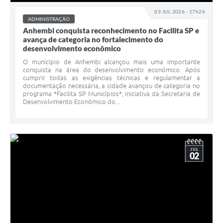
03 JUL 2026 - 17h26
ADMINISTRAÇÃO
Anhembi conquista reconhecimento no Facilita SP e
avança de categoria no fortalecimento do
desenvolvimento econômico
O município de Anhembi alcançou mais uma importante
conquista na área do desenvolvimento econômico. Após
cumprir todas as exigências técnicas e regulamentar a
documentação necessária, a cidade avançou de categoria no
programa *Facilita SP Municípios*, iniciativa da Secretaria de
Desenvolvimento Econômico do...
JUL
02