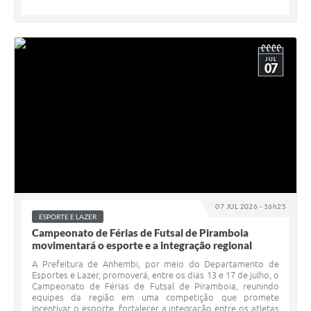
JUL
07
07 JUL 2026 - 16h25
ESPORTE E LAZER
Campeonato de Férias de Futsal de Piramboia
movimentará o esporte e a integração regional
A Prefeitura de Anhembi, por meio do Departamento de
Esportes e Lazer, promoverá, entre os dias 13 e 17 de julho, o
Campeonato de Férias de Futsal de Piramboia, reunindo
equipes da região em uma competição que promete
incentivar o esporte, fortalecer a integração entre os atletas