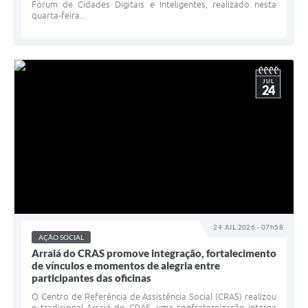
Fórum de Cidades Digitais e Inteligentes, realizado nesta
quarta-feira...
JUL
24
24 JUL 2026 - 07h58
AÇÃO SOCIAL
Arraiá do CRAS promove integração, fortalecimento
de vínculos e momentos de alegria entre
participantes das oficinas
O Centro de Referência de Assistência Social (CRAS) realizou
o tradicional Arraiá do CRAS, uma confraternização interna