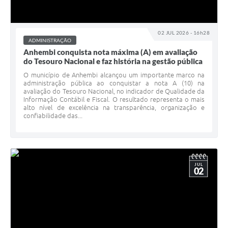
02 JUL 2026 - 16h28
ADMINISTRAÇÃO
Anhembi conquista nota máxima (A) em avaliação
do Tesouro Nacional e faz história na gestão pública
O município de Anhembi alcançou um importante marco na
administração pública ao conquistar a nota A (10) na
avaliação do Tesouro Nacional, no indicador de Qualidade da
Informação Contábil e Fiscal. O resultado representa o mais
alto nível de excelência na transparência, organização e
confiabilidade das...
JUL
02