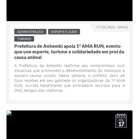
17 JUL 2026 - 09h46
ADMINISTRAÇÃO
ESPORTE E LAZER
TURISMO
Prefeitura de Anhembi apoia 1ª AMA RUN, evento
que une esporte, turismo e solidariedade em prol da
causa animal
A Prefeitura de Anhembi reafirma seu compromisso com
iniciativas que promovem o desenvolvimento do município e
apoiam causas sociais. Nesta semana, o prefeito Jairo de
Gois recebeu em seu gabinete os organizadores da 1ª AMA
RUN, corrida beneficente que arrecadará recursos para a
ONG Amigos dos Melhores...
JUL
17