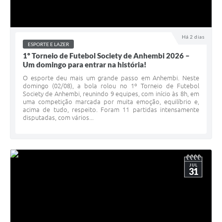
Há 2 dias
ESPORTE E LAZER
1º Torneio de Futebol Society de Anhembi 2026 –
Um domingo para entrar na história!
O esporte deu mais um grande passo em Anhembi. Neste
domingo (02/08), a bola rolou no 1º Torneio de Futebol
Society de Anhembi, reunindo 9 equipes, com início às 8h, em
uma competição marcada por muita emoção, equilíbrio e,
acima de tudo, respeito. Foram 11 partidas intensamente
disputadas, com vários...
JUL
31