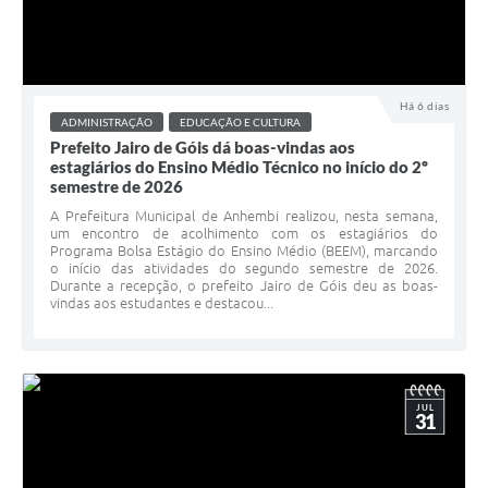
Há 6 dias
ADMINISTRAÇÃO
EDUCAÇÃO E CULTURA
Prefeito Jairo de Góis dá boas-vindas aos
estagiários do Ensino Médio Técnico no início do 2º
semestre de 2026
A Prefeitura Municipal de Anhembi realizou, nesta semana,
um encontro de acolhimento com os estagiários do
Programa Bolsa Estágio do Ensino Médio (BEEM), marcando
o início das atividades do segundo semestre de 2026.
Durante a recepção, o prefeito Jairo de Góis deu as boas-
vindas aos estudantes e destacou...
JUL
31