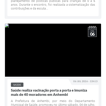
planejamento de políticas públicas para crianças de 0 a 6
anos. Durante o encontro, foi realizada a sistematização das
contribuições e da escuta...
JUL
06
06 JUL 2026 - 13h13
SAÚDE
Saúde realiza vacinação porta a porta e imuniza
mais de 40 moradores em Anhembi
A Prefeitura de Anhembi, por meio do Departamento
Municipal de Saúde, promoveu no último sábado, 04 de julho,