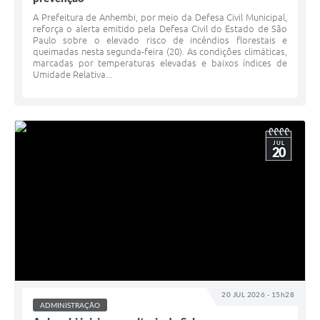
A Prefeitura de Anhembi, por meio da Defesa Civil Municipal,
reforça o alerta emitido pela Defesa Civil do Estado de São
Paulo sobre o elevado risco de incêndios florestais e
queimadas nesta segunda-feira (20). As condições climáticas,
marcadas por temperaturas elevadas e baixos índices de
Umidade Relativa...
JUL
20
20 JUL 2026 - 15h28
ADMINISTRAÇÃO