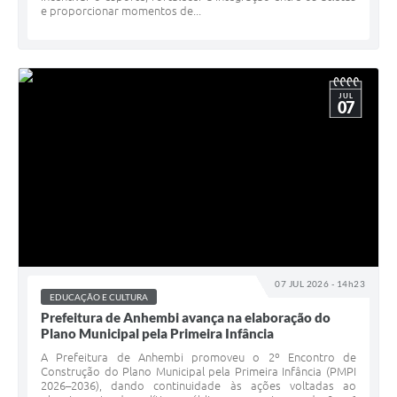
e proporcionar momentos de...
JUL
07
07 JUL 2026 - 14h23
EDUCAÇÃO E CULTURA
Prefeitura de Anhembi avança na elaboração do
Plano Municipal pela Primeira Infância
A Prefeitura de Anhembi promoveu o 2º Encontro de
Construção do Plano Municipal pela Primeira Infância (PMPI
2026–2036), dando continuidade às ações voltadas ao