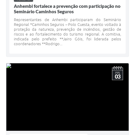
Anhembi fortalece a prevenção com participação no
Seminário Caminhos Seguros
Representantes de Anhembi participaram do Seminário
Regional *Caminhos Seguros – Polo Cuesta, evento voltado à
proteção da natureza, prevenção de incêndios, gestão de
riscos e ao fortalecimento do turismo regional. A comitiva,
indicada pelo prefeito **Jairo Góis, foi liderada pelos
coordenadores **Rodrigo...
JUL
03