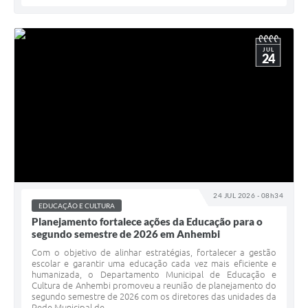
JUL
24
24 JUL 2026 - 08h34
EDUCAÇÃO E CULTURA
Planejamento fortalece ações da Educação para o
segundo semestre de 2026 em Anhembi
Com o objetivo de alinhar estratégias, fortalecer a gestão
escolar e garantir uma educação cada vez mais eficiente e
humanizada, o Departamento Municipal de Educação e
Cultura de Anhembi promoveu a reunião de planejamento do
segundo semestre de 2026 com os diretores das unidades da
Rede Municipal de...