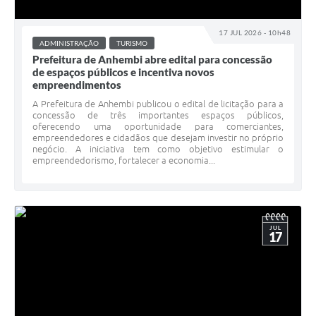
17 JUL 2026 - 10h48
ADMINISTRAÇÃO
TURISMO
Prefeitura de Anhembi abre edital para concessão
de espaços públicos e incentiva novos
empreendimentos
A Prefeitura de Anhembi publicou o edital de licitação para a
concessão de três importantes espaços públicos,
oferecendo uma oportunidade para comerciantes,
empreendedores e cidadãos que desejam investir no próprio
negócio. A iniciativa tem como objetivo estimular o
empreendedorismo, fortalecer a economia...
JUL
17