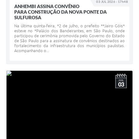
03 JUL 2026 - 17h48
ANHEMBI ASSINA CONVÊNIO
PARA CONSTRUÇÃO DA NOVA PONTE DA
SULFUROSA
Na última quinta-feira, *2 de julho, o prefeito **Jairo Góis*
esteve no *Palácio dos Bandeirantes, em São Paulo, onde
participou de cerimônia promovida pelo Governo do Estado
de São Paulo para a assinatura de convênios destinados ao
fortalecimento da infraestrutura dos municípios paulistas.
Acompanhando o...
JUL
03