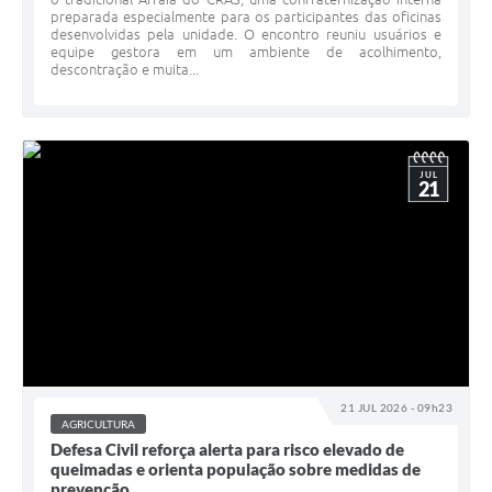
preparada especialmente para os participantes das oficinas
desenvolvidas pela unidade. O encontro reuniu usuários e
equipe gestora em um ambiente de acolhimento,
descontração e muita...
JUL
21
21 JUL 2026 - 09h23
AGRICULTURA
Defesa Civil reforça alerta para risco elevado de
queimadas e orienta população sobre medidas de
prevenção