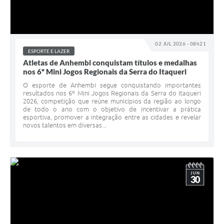
02 JUL 2026 - 08h21
ESPORTE E LAZER
Atletas de Anhembi conquistam títulos e medalhas
nos 6º Mini Jogos Regionais da Serra do Itaqueri
O esporte de Anhembi segue conquistando importantes
resultados nos 6º Mini Jogos Regionais da Serra do Itaqueri
2026, competição que reúne municípios da região ao longo
de todo o ano com o objetivo de incentivar a prática
esportiva, promover a integração entre as cidades e revelar
novos talentos em diversas...
JUN
30