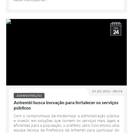
JUL
24
24 JUL 2026 - 08h18
ADMINISTRAÇÃO
Anhembi busca inovação para fortalecer os serviços
públicos
Com o compromisso de modernizar a administração pública
e investir em soluções que tornem os serviços mais ágeis e
eficientes para a população, o prefeito Jairo Góis enviou uma
equipe técnica da Prefeitura de Anhembi para participar do