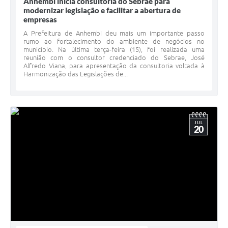
Anhembi inicia consultoria do Sebrae para
modernizar legislação e facilitar a abertura de
empresas
A Prefeitura de Anhembi deu mais um importante passo
rumo ao fortalecimento do ambiente de negócios no
município. Na última terça-feira (15), foi realizada uma
reunião com o consultor credenciado do Sebrae, José
Alfredo Viana, para apresentação da consultoria voltada à
Harmonização das Legislações de...
JUL
20