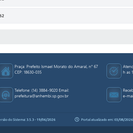
62
 MÍDIAS
Praça: Prefeito Ismael Morato do Amaral, n° 67
Atend
CEP: 18630-035
h as 1
Telefone: (14) 3884-9020 Email:
Receb
prefeitura@anhembi.sp.gov.br
e-mai
ersão do Sistema:
3.5.3 - 19/06/2026
Portal atualizado em:
03/08/2026