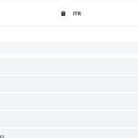
ITR
62