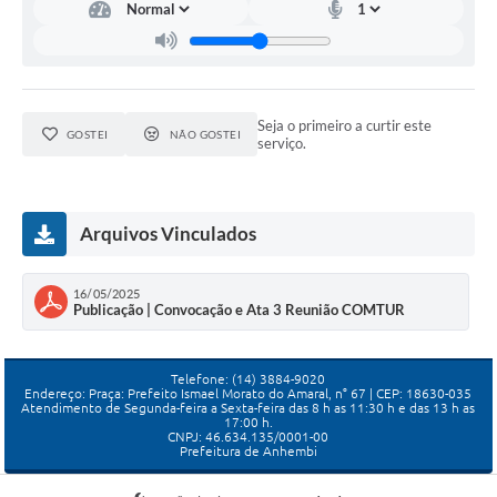
Seja o primeiro a curtir este
GOSTEI
NÃO GOSTEI
serviço.
Arquivos Vinculados
16/05/2025
Publicação | Convocação e Ata 3 Reunião COMTUR
Telefone: (14) 3884-9020
Endereço: Praça: Prefeito Ismael Morato do Amaral, n° 67 | CEP: 18630-035
Atendimento de Segunda-feira a Sexta-feira das 8 h as 11:30 h e das 13 h as
17:00 h.
CNPJ: 46.634.135/0001-00
Prefeitura de Anhembi