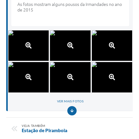
As fotos mostram alguns pousos da Irmandades no ano
de 2015
VER MAIS FOTOS
VEJA TAMBÉM
Estação de Piramboia